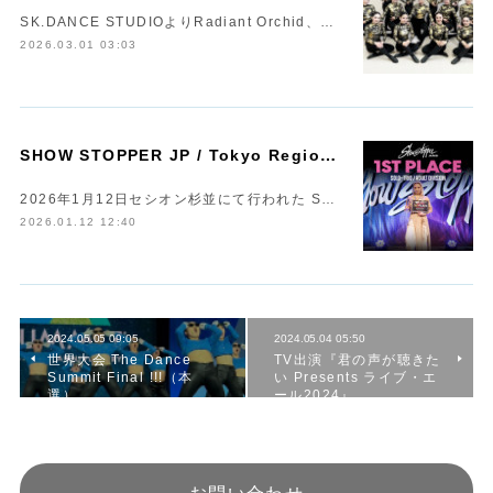
SK.DANCE STUDIOよりRadiant Orchid、…
2026.03.01 03:03
S
HOW STOPPER JP / Tokyo Regionals 1st Place !!!
2026年1月12日セシオン杉並にて行われた S…
2026.01.12 12:40
2024.05.05 09:05
2024.05.04 05:50
世界大会 The Dance
TV出演『君の声が聴きた
Summit Final !!!（本
い Presents ライブ・エ
選）
ール2024』
お問い合わせ