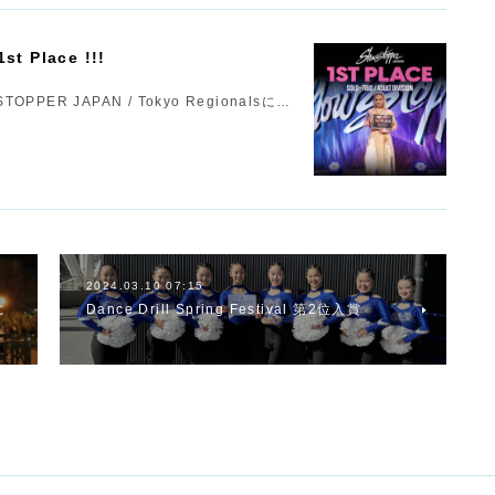
t Place !!!
ER JAPAN / Tokyo Regionalsに…
2024.03.10 07:15
に
Dance Drill Spring Festival 第2位入賞