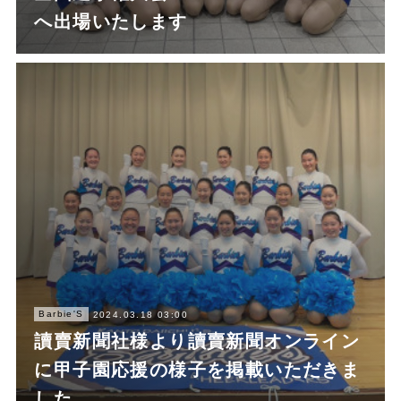
へ出場いたします
Barbie'S
2024.03.18 03:00
讀賣新聞社様より讀賣新聞オンライン
に甲子園応援の様子を掲載いただきま
した